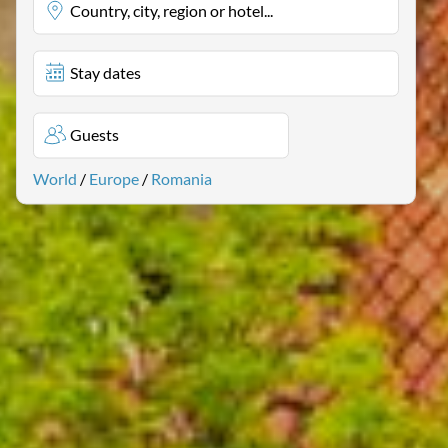
Country, city, region or hotel...
Stay dates
Guests
World
/
Europe
/
Romania