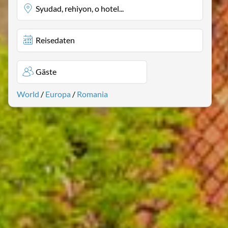
Syudad, rehiyon, o hotel...
Reisedaten
Gäste
World
/
Europa
/
Romania